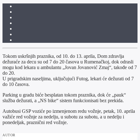
Tokom uskršnjih praznika, od 10. do 13. aprila, Dom zdravlja
dežuraće za decu su od 7 do 20 časova u Rumenačkoj, dok odrasli
mogu kod lekara u ambulantu „Jovan Jovanović Zmaj“, takođe od 7
do 20.
U prigradskim naseljima, uključujući Futog, lekari će dežurati od 7
do 10 časova.
Parking u gradu biće besplatan tokom praznika, dok će „pauk“
služba dežurati, a „NS bike“ sistem funkcionisati bez prekida.
Autobusi GSP voziće po izmenjenom redu vožnje, petak, 10. aprila
važiće red vožnje za nedelju, u subotu za subotu, a u nedelju i
ponedeljak, praznični red vožnje.
AUTOR