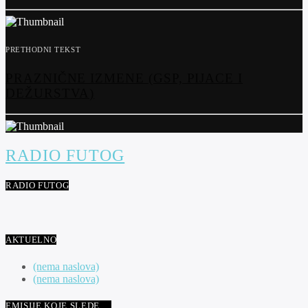
PRETHODNI TEKST
PRAZNIČNE IZMENE (GSP, PIJACE I
DEŽURSTVA)
RADIO FUTOG
RADIO FUTOG
AKTUELNO
(nema naslova)
(nema naslova)
EMISIJE KOJE SLEDE …