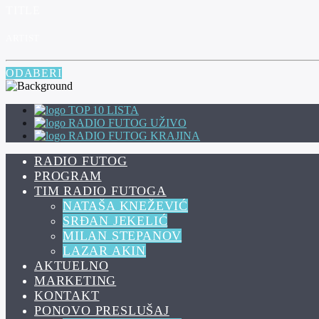
TITLE
ARTIST
ODABERI
TOP 10 LISTA
RADIO FUTOG UŽIVO
RADIO FUTOG KRAJINA
RADIO FUTOG
PROGRAM
TIM RADIO FUTOGA
NATAŠA KNEŽEVIĆ
SRĐAN JEKELIĆ
MILAN STEPANOV
LAZAR AKIN
AKTUELNO
MARKETING
KONTAKT
PONOVO PRESLUŠAJ