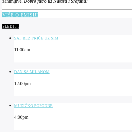
zanimljive.
Dobro jutro uz Natašu i Srdjana!
VIŠE O EMISIJI
SLEDI …
SAT BEZ PRIČE UZ SIM
11:00
am
DAN SA MILANOM
12:00
pm
MUZIČKO POPODNE
4:00
pm