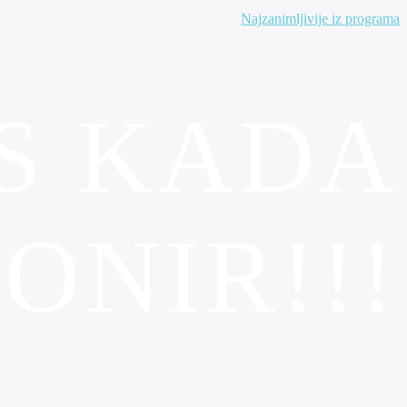
Najzanimljivije iz programa
S KADA
ONIR!!!