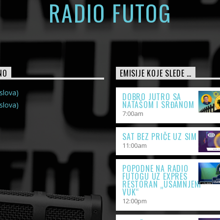
RADIO FUTOG
NO
EMISIJE KOJE SLEDE …
slova)
DOBRO JUTRO SA
NATAŠOM I SRĐANOM
slova)
7:00
am
SAT BEZ PRIČE UZ SIM
11:00
am
POPODNE NA RADIO
FUTOGU UZ EXPRES
RESTORAN „USAMNJENI
VUK“
12:00
pm