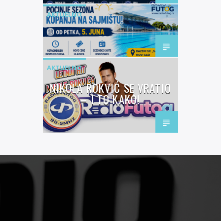
AKTUELNO
AKTUELNO
NIKOLA ROKVIĆ SE VRATIO
– I TO KAKO!