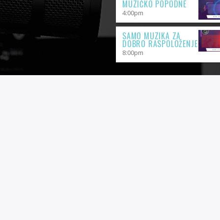
MUZIČKO POPODNE
4:00
pm
SAMO MUZIKA ZA
DOBRO RASPOLOŽENJE
8:00
pm
 Design