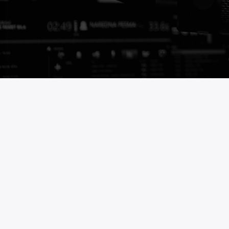
Copyright 2022 Radio Futog | design by
Web M