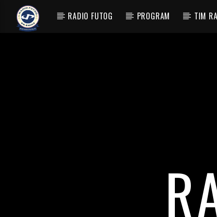
RADIO FUTOG
PROGRAM
TIM R
CURRENT TRACK
TITLE
ARTIST
R