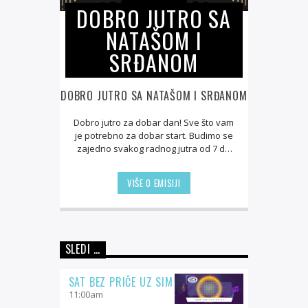
DOBRO JUTRO SA
NATAŠOM I
SRĐANOM
DOBRO JUTRO SA NATAŠOM I SRĐANOM
Dobro jutro za dobar dan! Sve što vam
je potrebno za dobar start. Budimo se
zajedno svakog radnog jutra od 7 do
11, uz najbolju narodnu pesmu i
ozbiljno - neozbiljne teme, ponekad
VIŠE O EMISIJI
škakljive ali uvek zanimljive.
Dobro
jutro uz Natašu i Srdjana!
SLEDI …
SAT BEZ PRIČE UZ SIM
11:00
am