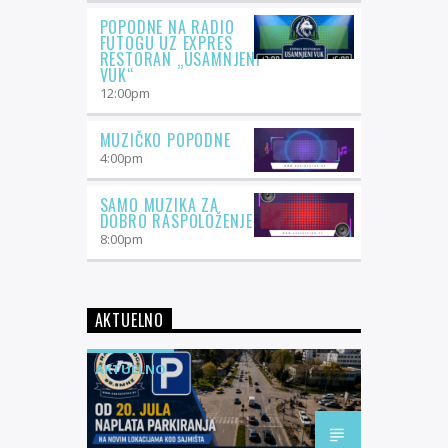
POPODNE NA RADIO
FUTOGU UZ EXPRES
RESTORAN „USAMNJENI
VUK“
12:00
pm
MUZIČKO POPODNE
4:00
pm
SAMO MUZIKA ZA
DOBRO RASPOLOŽENJE
8:00
pm
AKTUELNO
AKTUELNO