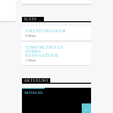
SLEDI …
VIKEND PROGRAM
9:00
am
SAMO MUZIKA ZA
DOBRO
RASPOLOŽENJE
1:00
pm
AKTUELNO
AKTUELNO