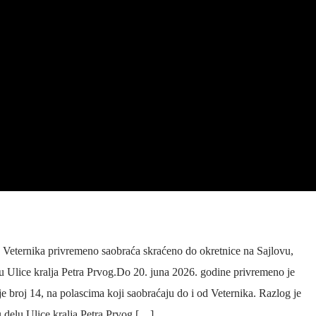
d Veternika privremeno saobraća skraćeno do okretnice na Sajlovu,
u Ulice kralja Petra Prvog.Do 20. juna 2026. godine privremeno je
je broj 14, na polascima koji saobraćaju do i od Veternika. Razlog je
u delu Ulice kralja Petra Prvog […]