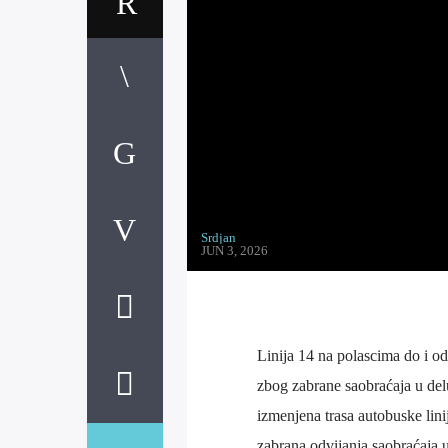
Srdjan
JUN 3, 2026
Linija 14 na polascima do i o
zbog zabrane saobraćaja u del
izmenjena trasa autobuske lini
zabrana odvijanja saobraćaja 