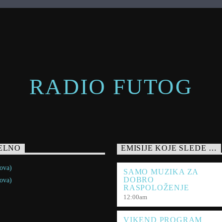
RADIO FUTOG
ELNO
EMISIJE KOJE SLEDE …
ova)
SAMO MUZIKA ZA
DOBRO
ova)
RASPOLOŽENJE
12:00
am
VIKEND PROGRAM