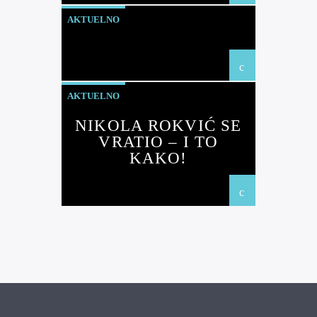
AKTUELNO
AKTUELNO
NIKOLA ROKVIĆ SE
VRATIO – I TO
KAKO!