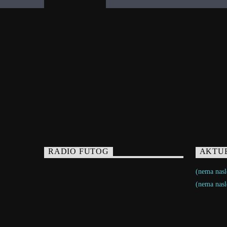
RADIO FUTOG
AKTU
(nema nasl
(nema nasl