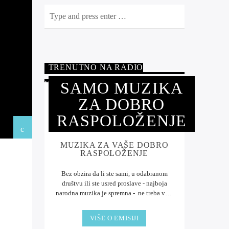
TRENUTNO NA RADIO
SAMO MUZIKA
FUTOGU
ZA DOBRO
RASPOLOŽENJE
MUZIKA ZA VAŠE DOBRO
RASPOLOŽENJE
Bez obzira da li ste sami, u odabranom
društvu ili ste usred proslave - najboja
narodna muzika je spremna - ne treba vam
DJ, dovoljno je da ste na frekvenciji Radio
Futoga .
Uživajte ... ništa bolje od muzike.
VIŠE O EMISIJI