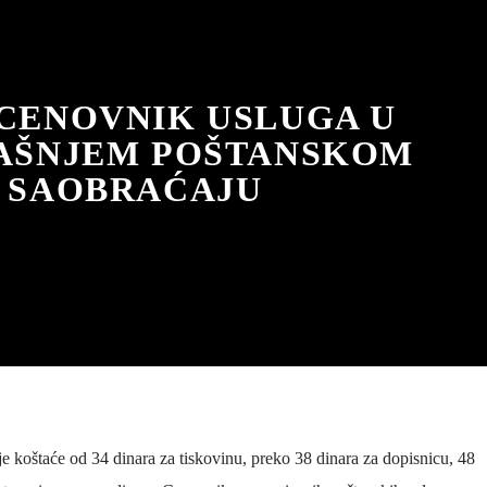
 CENOVNIK USLUGA U
AŠNJEM POŠTANSKOM
SAOBRAĆAJU
e koštaće od 34 dinara za tiskovinu, preko 38 dinara za dopisnicu, 48