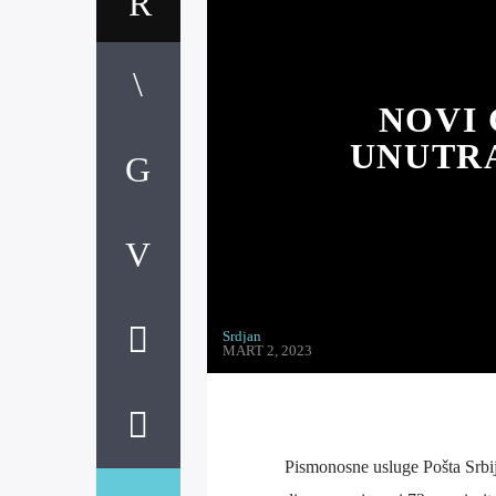
NOVI
UNUTR
Srdjan
MART 2, 2023
Pismonosne usluge Pošta Srbij