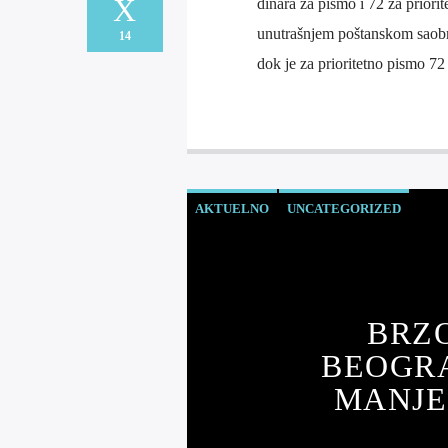
dinara za pismo i 72 za priori
unutrašnjem poštanskom saobra
14
dok je za prioritetno pismo 7
AKTUELNO
UNCATEGORIZED
BRZ
BEOGRA
MANJE 