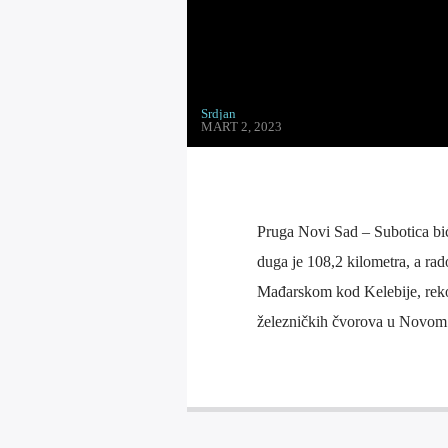
Srdjan
MART 2, 2023
Pruga Novi Sad – Subotica bi
duga je 108,2 kilometra, a ra
Mađarskom kod Kelebije, rekons
železničkih čvorova u Novom 