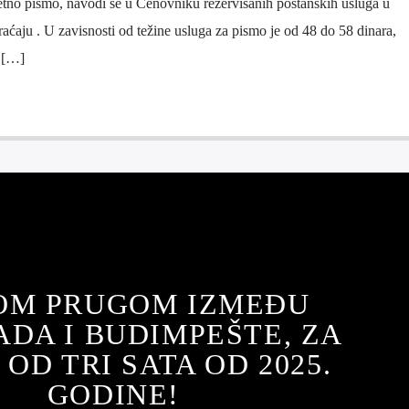
tetno pismo, navodi se u Cenovniku rezervisanih poštanskih usluga u
ćaju . U zavisnosti od težine usluga za pismo je od 48 do 58 dinara,
2 […]
OM PRUGOM IZMEĐU
DA I BUDIMPEŠTE, ZA
OD TRI SATA OD 2025.
GODINE!