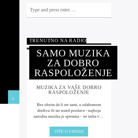
TRENUTNO NA RADIO
SAMO MUZIKA
FUTOGU
ZA DOBRO
RASPOLOŽENJE
MUZIKA ZA VAŠE DOBRO
RASPOLOŽENJE
Bez obzira da li ste sami, u odabranom
društvu ili ste usred proslave - najboja
narodna muzika je spremna - ne treba vam
DJ, dovoljno je da ste na frekvenciji Radio
Futoga .
Uživajte ... ništa bolje od muzike.
VIŠE O EMISIJI