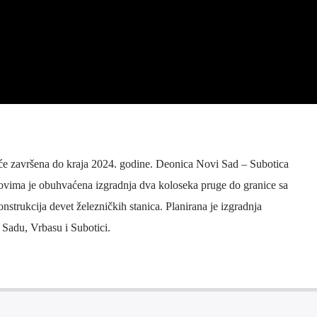
će završena do kraja 2024. godine. Deonica Novi Sad – Subotica
dovima je obuhvaćena izgradnja dva koloseka pruge do granice sa
trukcija devet železničkih stanica. Planirana je izgradnja
Sadu, Vrbasu i Subotici.