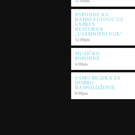
11:00
am
POPODNE NA
RADIO FUTOGU UZ
EXPRES
RESTORAN
„USAMNJENI VUK“
12:00
pm
MUZIČKO
POPODNE
4:00
pm
SAMO MUZIKA ZA
DOBRO
RASPOLOŽENJE
8:00
pm