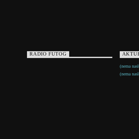
RADIO FUTOG
AKTU
(nema nasl
(nema nasl