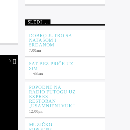
SLEDI …
DOBRO JUTRO SA
NATAŠOM I
SRĐANOM
7:00
am
0
SAT BEZ PRIČE UZ
SIM
11:00
am
POPODNE NA
RADIO FUTOGU UZ
EXPRES
RESTORAN
„USAMNJENI VUK“
12:00
pm
MUZIČKO
POPODNE