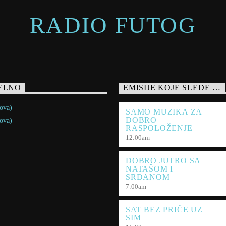
RADIO FUTOG
ELNO
EMISIJE KOJE SLEDE …
ova)
SAMO MUZIKA ZA
DOBRO
ova)
RASPOLOŽENJE
12:00
am
DOBRO JUTRO SA
NATAŠOM I
SRĐANOM
7:00
am
SAT BEZ PRIČE UZ
SIM