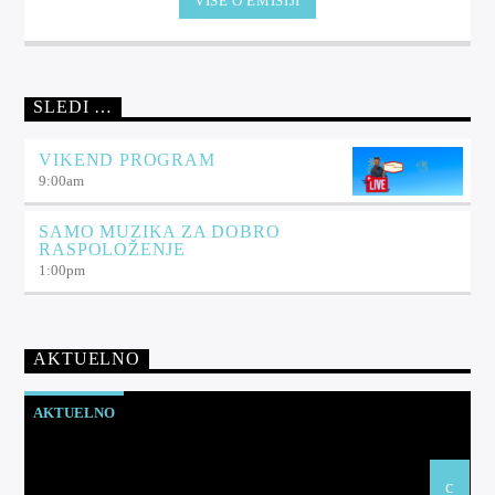
VIŠE O EMISIJI
SLEDI …
VIKEND PROGRAM
9:00
am
SAMO MUZIKA ZA DOBRO
RASPOLOŽENJE
1:00
pm
AKTUELNO
AKTUELNO