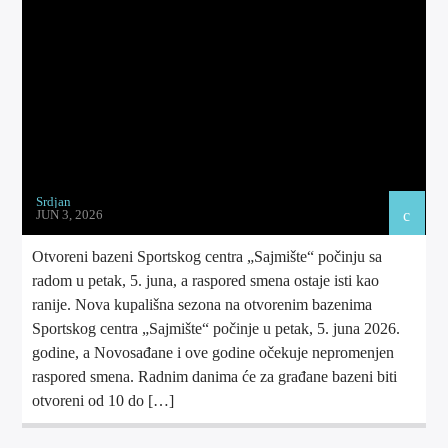
TOP 10 LISTA
Srdjan
JUN 3, 2026
RADIO FUTOG UŽIVO
Otvoreni bazeni Sportskog centra „Sajmište“ počinju sa
radom u petak, 5. juna, a raspored smena ostaje isti kao
ranije. Nova kupališna sezona na otvorenim bazenima
RADIO FUTOG KRAJINA
Sportskog centra „Sajmište“ počinje u petak, 5. juna 2026.
godine, a Novosađane i ove godine očekuje nepromenjen
raspored smena. Radnim danima će za građane bazeni biti
otvoreni od 10 do […]