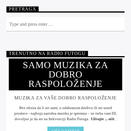
PRETRAGA
TRENUTNO NA RADIO FUTOGU
SAMO MUZIKA ZA
DOBRO
RASPOLOŽENJE
MUZIKA ZA VAŠE DOBRO RASPOLOŽENJE
Bez obzira da li ste sami, u odabranom društvu ili ste usred
proslave - najboja narodna muzika je spremna - ne treba vam DJ,
dovoljno je da ste na frekvenciji Radio Futoga .
Uživajte ... ništa
bolje od muzike.