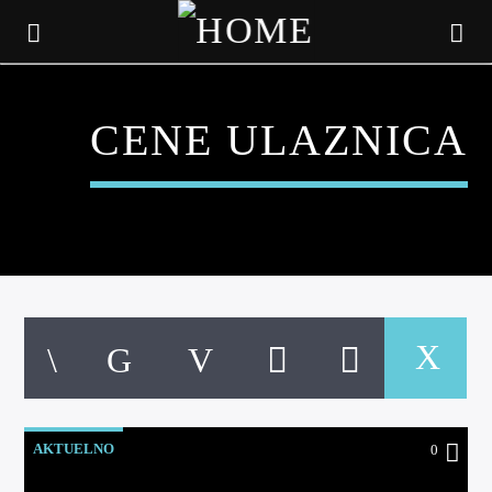
CENE ULAZNICA
CURRENT TRACK
TITLE
AKTUELNO
0
ARTIST