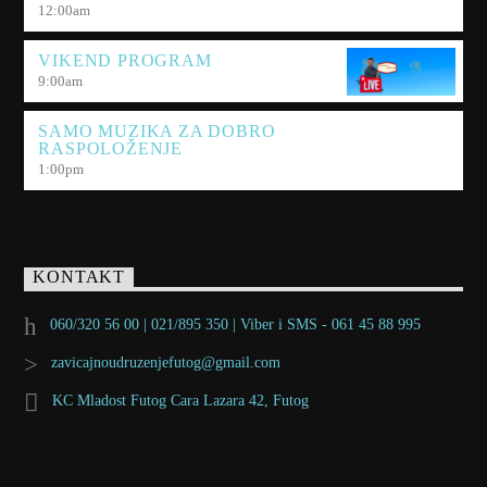
12:00
am
VIKEND PROGRAM
9:00
am
SAMO MUZIKA ZA DOBRO
RASPOLOŽENJE
1:00
pm
KONTAKT
060/320 56 00 | 021/895 350 | Viber i SMS - 061 45 88 995
zavicajnoudruzenjefutog@gmail.com
KC Mladost Futog Cara Lazara 42, Futog