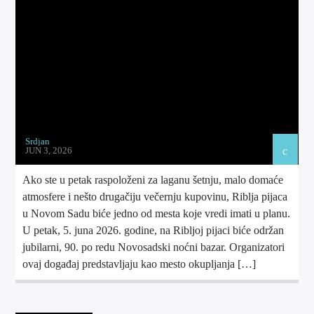
TOP 10 LISTA
Srdjan
JUN 3, 2026
RADIO FUTOG UŽIVO
Ako ste u petak raspoloženi za laganu šetnju, malo domaće
atmosfere i nešto drugačiju večernju kupovinu, Riblja pijaca
u Novom Sadu biće jedno od mesta koje vredi imati u planu.
RADIO FUTOG KRAJINA
U petak, 5. juna 2026. godine, na Ribljoj pijaci biće održan
jubilarni, 90. po redu Novosadski noćni bazar. Organizatori
ovaj događaj predstavljaju kao mesto okupljanja […]