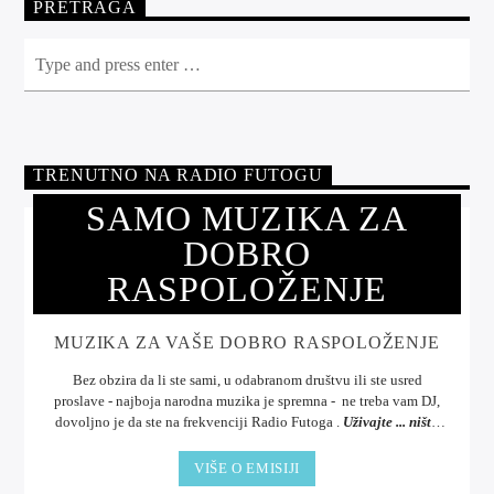
PRETRAGA
TRENUTNO NA RADIO FUTOGU
SAMO MUZIKA ZA
DOBRO
RASPOLOŽENJE
MUZIKA ZA VAŠE DOBRO RASPOLOŽENJE
Bez obzira da li ste sami, u odabranom društvu ili ste usred
proslave - najboja narodna muzika je spremna - ne treba vam DJ,
dovoljno je da ste na frekvenciji Radio Futoga .
Uživajte ... ništa
bolje od muzike.
VIŠE O EMISIJI