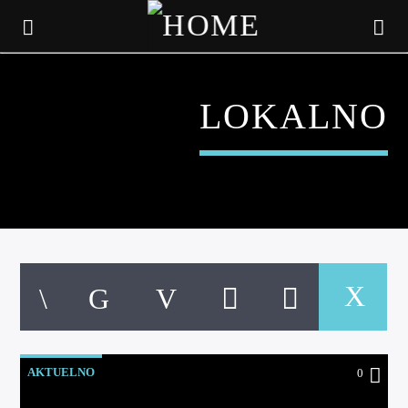
LOKALNO
CURRENT TRACK
TITLE
AKTUELNO
0
ARTIST