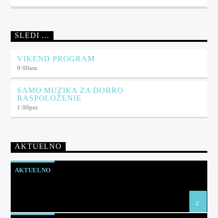
SLEDI …
VIKEND PROGRAM
9:00
am
SAMO MUZIKA ZA DOBRO
RASPOLOŽENJE
1:00
pm
AKTUELNO
AKTUELNO