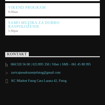
VIKEND PROGRAM
9:00
am
SAMO MUZIKA ZA DOBRO
RASPOLOŽENJE
1:00
pm
KONTAKT
060/320 56 00 | 021/895 350 | Viber i SMS - 061 45 88 995
zavicajnoudruzenjefutog@gmail.com
KC Mladost Futog Cara Lazara 42, Futog