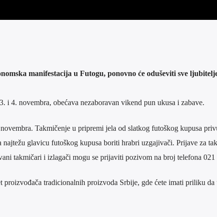
omska manifestacija u Futogu, ponovno će oduševiti sve ljubitelje
3. i 4. novembra, obećava nezaboravan vikend pun ukusa i zabave.
 novembra. Takmičenje u pripremi jela od slatkog futoškog kupusa priv
a najtežu glavicu futoškog kupusa boriti hrabri uzgajivači. Prijave za t
ani takmičari i izlagači mogu se prijaviti pozivom na broj telefona 021
 proizvođača tradicionalnih proizvoda Srbije, gde ćete imati priliku da 