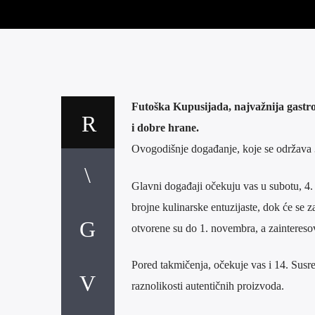
Futoška Kupusijada, najvažnija gastron
i dobre hrane.
Ovogodišnje događanje, koje se održava 
Glavni događaji očekuju vas u subotu, 4.
brojne kulinarske entuzijaste, dok će se z
otvorene su do 1. novembra, a zainteresov
Pored takmičenja, očekuje vas i 14. Susret
raznolikosti autentičnih proizvoda.