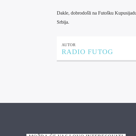
Dakle, dobrodošli na Futošku Kupusijadu 2
Srbija.
AUTOR
RADIO FUTOG