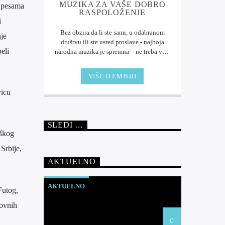
MUZIKA ZA VAŠE DOBRO
i pesama
RASPOLOŽENJE
i
Bez obzira da li ste sami, u odabranom
je
društvu ili ste usred proslave - najboja
eli
narodna muzika je spremna - ne treba vam
DJ, dovoljno je da ste na frekvenciji Radio
Futoga .
Uživajte ... ništa bolje od muzike.
VIŠE O EMISIJI
vicu
SLEDI …
oškog
Srbije,
AKTUELNO
AKTUELNO
Futog,
novnih