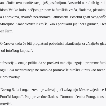
na činiće ovu manifestaciju još posebnijom. Ansambl narodnih igara 
lom Veliko kolo, dečjom grupom iz futoških vrtića, školama, plesnim 
ma i horovima, stvoriće nezaboravnu atmosferu. Posebni gosti ovogodišn
 Miroljuba Aranđelovića Kemiša, kao i popularni jutjuber i gurman, Deb
ban šarm.
00 časova kada će biti proglašeni pobednici takmičenja za „Najtežu gla
o od futoškog kupusa“.
estacija – ona je prilika da se proslavi tradicija uzgoja i pripreme fut
utogu. Ova manifestacija ne samo da promoviše futoški kupus kao brend 
ne proizvodnje.
 Novog Sada i organizovan je zahvaljujući zalaganju Mesne zajednice 
Futoški kupus“, Poljoprivredne škole sa Domom učenika Futog, te os
imović“.