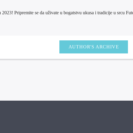
023! Pripremite se da uživate u bogatstvu ukusa i tradicije u srcu Fut
AUTHOR'S ARCHIVE