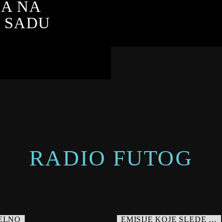
ZA NA
 SADU
RADIO FUTOG
ELNO
EMISIJE KOJE SLEDE …