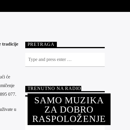
 tradicije
PRETRAGA
ući će
akmičenje
TRENUTNO NA RADIO
 895 077.
SAMO MUZIKA
FUTOGU
ZA DOBRO
uživate u
RASPOLOŽENJE