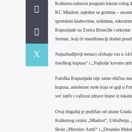
Kulturno-zabavni program tokom celog da
KC Mladost, zajedno sa gostima – ansamb
sportskim klubovima, solistima, orkestri
Kupusijade su Zorica Brunclik i orkestar
Sremac, koji će manifestaciji dodati pose
Najuzbudljiviji trenuci očekuju vas u 14:
futoškog kupusa“ i „Najbolje kuvano jel
Futoška Kupusijada nije samo obična manif
kupusa, autohtone sorte koja se gaji u F
već ističe i važnost zdrave hrane iz lokal
Ovaj događaj je podržan od strane Grada
Kulturnog centra „Mladost“, Udruženja „
škola „Miroslav Antić“ i „Desanka Maks