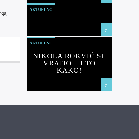
AKTUELNO
oga,
AKTUELNO
NIKOLA ROKVIĆ SE
VRATIO – I TO
KAKO!