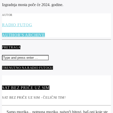
Izgradnja mosta poče će 2024. godine.
AUTOR
RADIO FUTOG
AUTHOR'S ARCHIVE
PRETRAGA
TRENUTNO NA RADIO FUTOGU
SAT BEZ PRIČE UZ SIM
SAT BEZ PRIČE UZ SIM - ČELIČNI TIM!
Samo muzika... potpuna muzika, najveći hitovi, baš oni koje ste