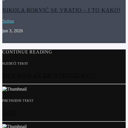
NIKOLA ROKVIĆ SE VRATIO – I TO KAKO!
Srdjan
jun 3, 2026
CONTINUE READING
SLEDEĆI TEKST
PICA KOJA ĆE ZAVRTETI GLAVU!
PRETHODNI TEKST
GAS!