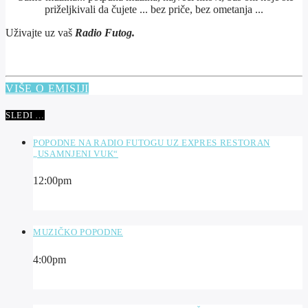
priželjkivali da čujete ... bez priče, bez ometanja ...
Uživajte uz vaš
Radio Futog.
VIŠE O EMISIJI
SLEDI …
POPODNE NA RADIO FUTOGU UZ EXPRES RESTORAN
„USAMNJENI VUK“
12:00
pm
MUZIČKO POPODNE
4:00
pm