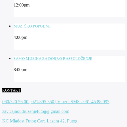
12:00
pm
MUZIČKO POPODNE
4:00
pm
SAMO MUZIKA ZA DOBRO RASPOLOŽENJE
8:00
pm
KONTAKT
060/320 56 00 | 021/895 350 | Viber i SMS - 061 45 88 995
zavicajnoudruzenjefutog@gmail.com
KC Mladost Futog Cara Lazara 42, Futog