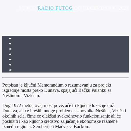
AUTOR
RADIO FUTOG
OD DECEMBAR 6, 2023
Potpisan je ključni Memorandum o razumevanju za projekt
izgradnje mosta preko Dunava, spajajući Bačku Palanku sa
Neštinom i Vizićem.
Dug 1972 metra, ovaj most povezaće tri ključne lokacije duž
Dunava, ali će i rešiti mnoge probleme stanovnika Neština, Vizića i
okolnih sela, čime će olakšati svakodnevno funkcionisanje ali će
poslužiti i kao ključno sredstvo za jačanje ekonomske razmene
između regiona, Semberije i Mačve sa Bačkom.