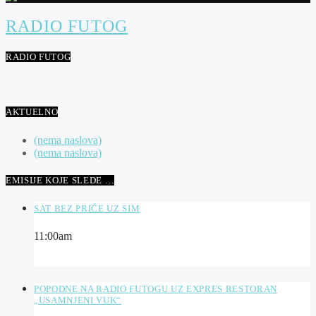
RADIO FUTOG
RADIO FUTOG
AKTUELNO
(nema naslova)
(nema naslova)
EMISIJE KOJE SLEDE …
SAT BEZ PRIČE UZ SIM
11:00
am
POPODNE NA RADIO FUTOGU UZ EXPRES RESTORAN
„USAMNJENI VUK“