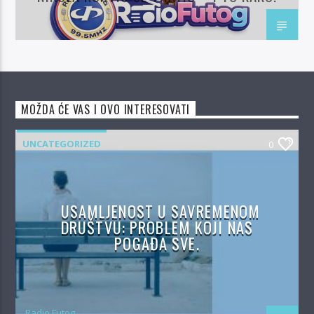
MOŽDA ĆE VAS I OVO INTERESOVATI
UNCATEGORIZED
0
USAMLJENOST U SAVREMENOM
DRUŠTVU: PROBLEM KOJI NAS
POGAĐA SVE.
Radio Futog