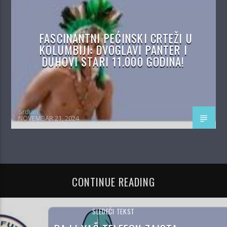
FASCINANTNI PEĆINSKI CRTEŽI U
KOLUMBIJI: DVOGLAVI PANTER I
DUHOVI STARI 11.000 GODINA!
Srdjan
NOVEMBAR 21, 2024
CONTINUE READING
SLEDEĆI TEKST