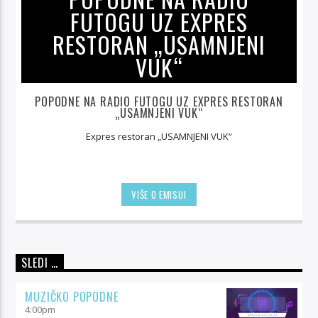
FUTOGU UZ EXPRES
RESTORAN „USAMNJENI
VUK“
POPODNE NA RADIO FUTOGU UZ EXPRES RESTORAN
„USAMNJENI VUK“
Expres restoran „USAMNJENI VUK“
VIŠE O EMISIJI
SLEDI …
MUZIČKO POPODNE
4:00
pm