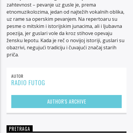
zahtevnost – pevanje uz gusle je, prema
etnomuzikolozima, jedan od najtežih vokalnih oblika,
uz rame sa operskim pevanjem. Na repertoaru su
pesme o mitskim i istorijskim junacima, ali i ljubavna
poezija, jer guslari vole da kroz stihove opevaju
žensku lepotu. Kada je reč o novijoj istoriji, guslari su
obazrivi, negujući tradiciju i čuvajući značaj starih
priča.
AUTOR
RADIO FUTOG
AUTHOR'S ARCHIVE
PRETRAGA