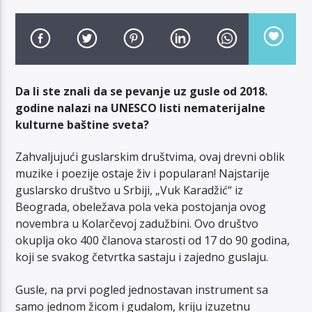
Da li ste znali da se pevanje uz gusle od 2018.
TOP 10 LISTA
godine nalazi na UNESCO listi nematerijalne
kulturne baštine sveta?
Zahvaljujući guslarskim društvima, ovaj drevni oblik
RADIO FUTOG UŽIVO
muzike i poezije ostaje živ i popularan! Najstarije
guslarsko društvo u Srbiji, „Vuk Karadžić“ iz
Beograda, obeležava pola veka postojanja ovog
RADIO FUTOG KRAJINA
novembra u Kolarčevoj zadužbini. Ovo društvo
okuplja oko 400 članova starosti od 17 do 90 godina,
koji se svakog četvrtka sastaju i zajedno guslaju.
Gusle, na prvi pogled jednostavan instrument sa
samo jednom žicom i gudalom, kriju izuzetnu