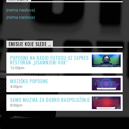
(nema naslova)
(nema naslova)
EMISIJE KOJE SLEDE …
POPODNE NA RADIO FUTOGU UZ EXPRES
RESTORAN „USAMNJENI VUK“
12:00
pm
MUZIČKO POPODNE
4:00
pm
SAMO MUZIKA ZA DOBRO RASPOLOŽENJE
8:00
pm