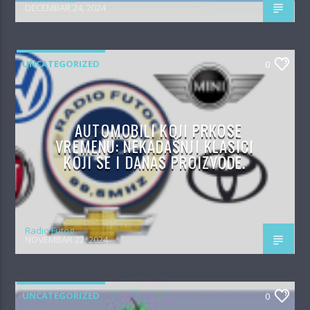
DECEMBAR 24, 2024
UNCATEGORIZED
0
AUTOMOBILI KOJI PRKOSE
VREMENU: NEKADAŠNJI KLASICI
KOJI SE I DANAS PROIZVODE.
Radio Futog
NOVEMBAR 22, 2024
UNCATEGORIZED
0