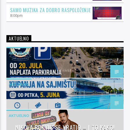
SAMO MUZIKA ZA DOBRO RASPOLOŽENJE
8:00
pm
AKTUELNO
AKTUELNO
AKTUELNO
AKTUELNO
NIKOLA ROKVIĆ SE VRATIO – I TO KAKO!