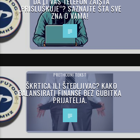
DA LI VAŠ TELEFON ZAISTA
„PRISLUŠKUJE“? SAZNAJTE ŠTA SVE
ZNA O VAMA!
PRETHODNI TEKST
ŠKRTICA ILI ŠTEDLJIVAC? KAKO
BALANSIRATI FINANSE BEZ GUBITKA
PRIJATELJA.