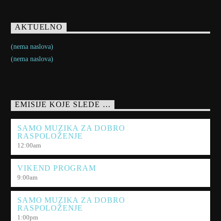
AKTUELNO
(nema naslova)
(nema naslova)
EMISIJE KOJE SLEDE …
SAMO MUZIKA ZA DOBRO
RASPOLOŽENJE
12:00
am
VIKEND PROGRAM
9:00
am
SAMO MUZIKA ZA DOBRO
RASPOLOŽENJE
1:00
pm