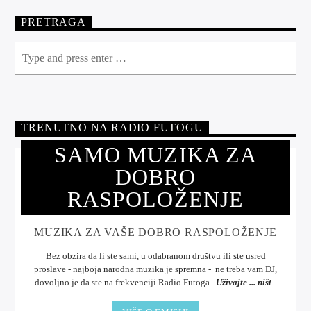
PRETRAGA
TRENUTNO NA RADIO FUTOGU
SAMO MUZIKA ZA
DOBRO
RASPOLOŽENJE
MUZIKA ZA VAŠE DOBRO RASPOLOŽENJE
Bez obzira da li ste sami, u odabranom društvu ili ste usred
proslave - najboja narodna muzika je spremna - ne treba vam DJ,
dovoljno je da ste na frekvenciji Radio Futoga .
Uživajte ... ništa
bolje od muzike.