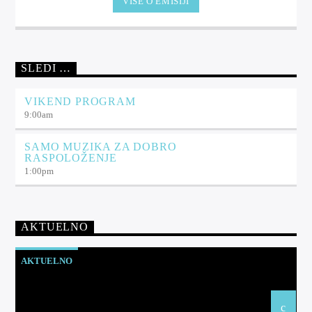
VIŠE O EMISIJI
SLEDI …
VIKEND PROGRAM
9:00
am
SAMO MUZIKA ZA DOBRO
RASPOLOŽENJE
1:00
pm
AKTUELNO
AKTUELNO