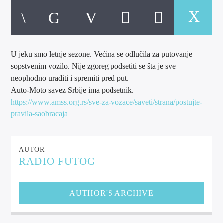
U jeku smo letnje sezone. Većina se odlučila za putovanje
sopstvenim vozilo. Nije zgoreg podsetiti se šta je sve
TOP 10 LISTA
neophodno uraditi i spremiti pred put.
Auto-Moto savez Srbije ima podsetnik.
https://www.amss.org.rs/sve-za-vozace/saveti/strana/postujte-
pravila-saobracaja
RADIO FUTOG UŽIVO
AUTOR
RADIO FUTOG KRAJINA
RADIO FUTOG
AUTHOR'S ARCHIVE